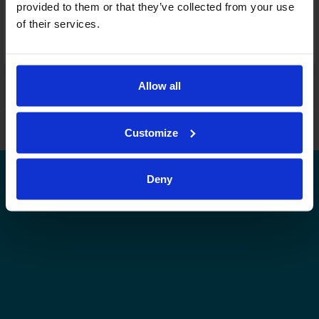
provided to them or that they’ve collected from your use
Joukkuekortit
of their services.
Tämä sarja tulospalvelussa
Tämän tason muut sarjat tulospalvelussa
Allow all
Leijonat.fi
Finhockey.fi
Tulospalvelu
Store
Suomen Jääkiekkoliitto | Kaikki oikeudet pidätetään |
Palaute
Customize
Deny