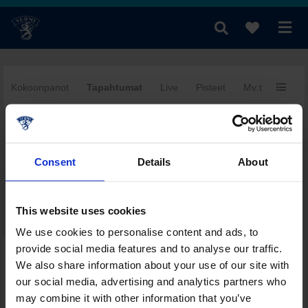
Kokoonpanot
Tapahtumat
Live
Pisteet
Mv:t
Yhtee
fi
|
se
|
en
Consent
Details
About
This website uses cookies
We use cookies to personalise content and ads, to
provide social media features and to analyse our traffic.
Päivän muut ottelut tässä sarjassa
We also share information about your use of our site with
Sarjataulukko
our social media, advertising and analytics partners who
Pistepörssi
may combine it with other information that you’ve