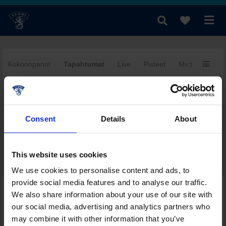
Kokoonpanot
Tapahtumat
Live
Pisteet
Mv:t
Yhtee
fi
|
se
|
en
Consent
Details
About
This website uses cookies
We use cookies to personalise content and ads, to
provide social media features and to analyse our traffic.
Päivän muut ottelut tässä sarjassa
We also share information about your use of our site with
Sarjataulukko
our social media, advertising and analytics partners who
Pistepörssi
may combine it with other information that you’ve