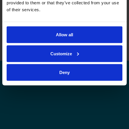
provided to them or that they’ve collected from your use
Joukkuekortit
of their services.
Tämä sarja tulospalvelussa
Tämän tason muut sarjat tulospalvelussa
Allow all
Leijonat.fi
Finhockey.fi
Tulospalvelu
Store
Suomen Jääkiekkoliitto | Kaikki oikeudet pidätetään |
Palaute
Customize
Deny