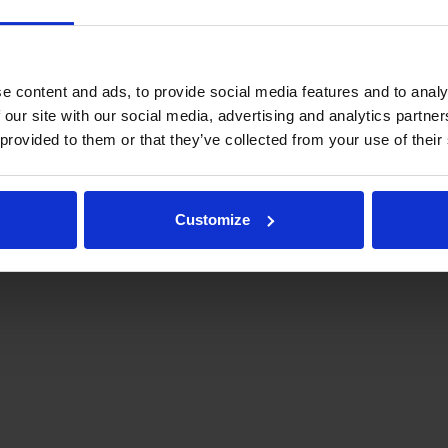
e content and ads, to provide social media features and to analy
 our site with our social media, advertising and analytics partn
 provided to them or that they’ve collected from your use of their
.fi
Tulospalvelu
Store
itto | Kaikki oikeudet pidätetään |
Palaute
Customize