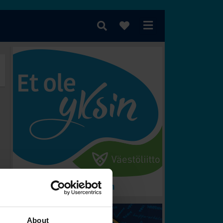
 voittaa?
About