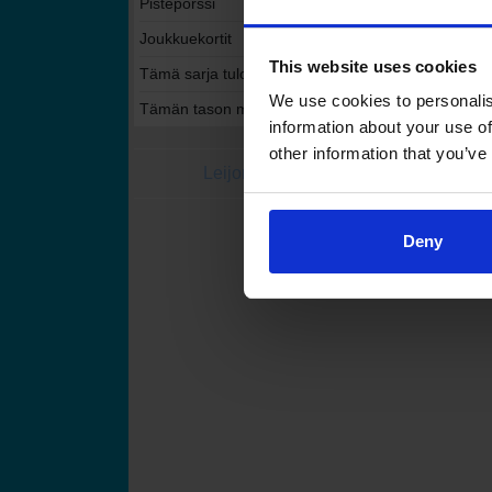
Pistepörssi
Joukkuekortit
This website uses cookies
Tämä sarja tulospalvelussa
We use cookies to personalis
Tämän tason muut sarjat tulospalvelussa
information about your use of
other information that you’ve
Leijonat.fi
Finhockey
Suomen Jääkiekkoli
Deny