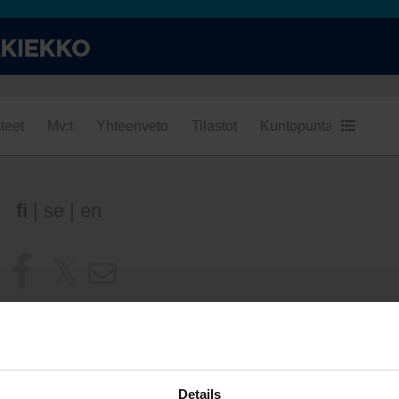
teet
Mv:t
Yhteenveto
Tilastot
Kuntopuntari
Kumpi
fi
|
se
|
en
Details