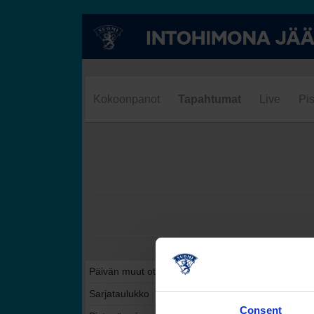
Kokoonpanot
Tapahtumat
Live
Pis
Päivän muut ottelut tässä sarjassa
Sarjataulukko
Consent