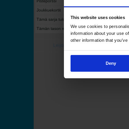
Pistepörssi
Joukkuekortit
This website uses cookies
Tämä sarja tulospalvelussa
We use cookies to personalis
Tämän tason muut sarjat tulospalvelussa
information about your use of
other information that you’ve
Leijonat.fi
Finhockey
Suomen Jääkiekkoli
Deny