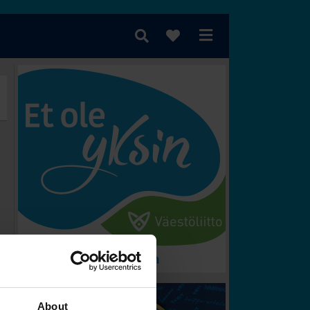
 voittaa?
About