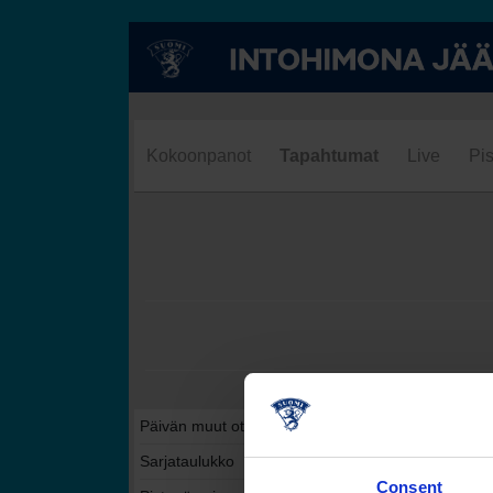
Kokoonpanot
Tapahtumat
Live
Pis
Päivän muut ottelut tässä sarjassa
Sarjataulukko
Consent