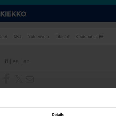
teet
Mv:t
Yhteenveto
Tilastot
Kuntopuntari
Kumpi
fi
|
se
|
en
Details