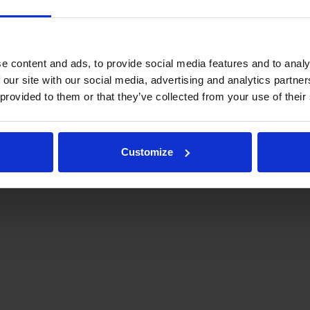
e content and ads, to provide social media features and to analy
 our site with our social media, advertising and analytics partn
 provided to them or that they’ve collected from your use of their
.fi
Tulospalvelu
Store
itto | Kaikki oikeudet pidätetään |
Palaute
Customize