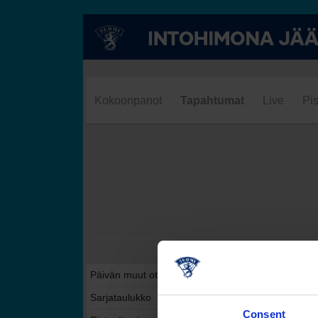
Kokoonpanot
Tapahtumat
Live
Pis
Päivän muut ottelut tässä sarjassa
Sarjataulukko
Consent