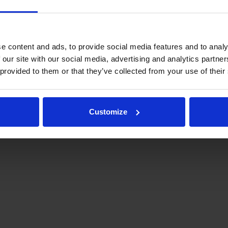
e content and ads, to provide social media features and to analy
 our site with our social media, advertising and analytics partn
 provided to them or that they’ve collected from your use of their
.fi
Tulospalvelu
Store
itto | Kaikki oikeudet pidätetään |
Palaute
Customize