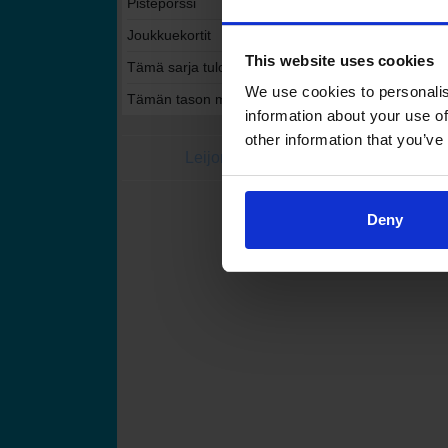
Pistepörssi
Joukkuekortit
This website uses cookies
Tämä sarja tulospalvelussa
We use cookies to personalis
Tämän tason muut sarjat tulospalvelussa
information about your use of
other information that you’ve
Leijonat.fi
Finhockey
Suomen Jääkiekkoli
Deny