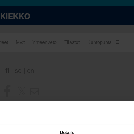
teet
Mv:t
Yhteenveto
Tilastot
Kuntopuntari
Kumpi
fi
|
se
|
en
Details