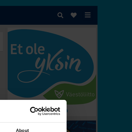
 voittaa?
About