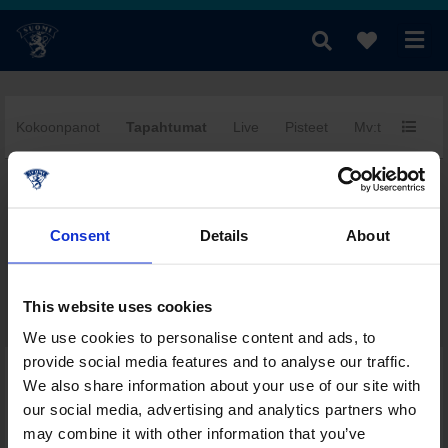
Kokoonpanot
Tapahtumat
Live
Pisteet
Mv:t
Yhtee
fi
|
se
|
en
Consent
Details
About
This website uses cookies
We use cookies to personalise content and ads, to
provide social media features and to analyse our traffic.
Päivän muut ottelut tässä sarjassa
We also share information about your use of our site with
Sarjataulukko
our social media, advertising and analytics partners who
Pistepörssi
may combine it with other information that you’ve