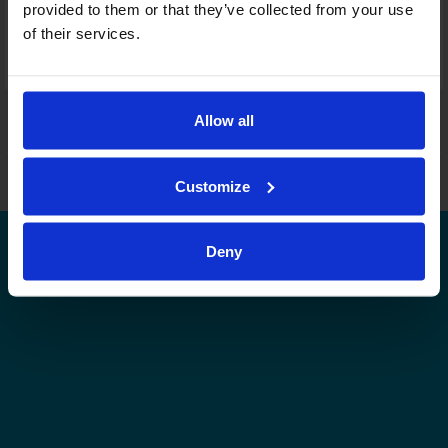
provided to them or that they’ve collected from your use
Joukkuekortit
of their services.
Tämä sarja tulospalvelussa
Tämän tason muut sarjat tulospalvelussa
Allow all
Leijonat.fi
Finhockey.fi
Tulospalvelu
Store
Suomen Jääkiekkoliitto | Kaikki oikeudet pidätetään |
Palaute
Customize
Deny