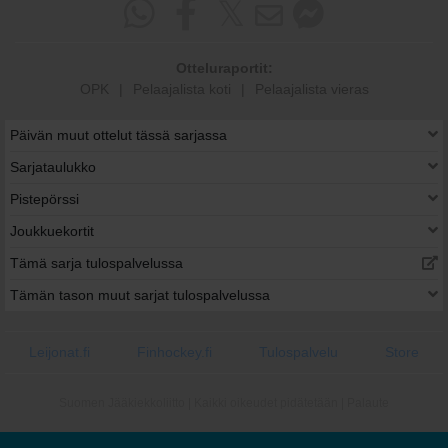
Otteluraportit:
OPK
|
Pelaajalista koti
|
Pelaajalista vieras
Päivän muut ottelut tässä sarjassa
Sarjataulukko
Pistepörssi
Joukkuekortit
Tämä sarja tulospalvelussa
Tämän tason muut sarjat tulospalvelussa
Leijonat.fi
Finhockey.fi
Tulospalvelu
Store
Suomen Jääkiekkoliitto | Kaikki oikeudet pidätetään |
Palaute