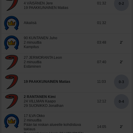
4 VÄISÄNEN Jere
01:32
0-2
19 PAAKKUNAINEN Matias
Aikalisä
01:32
90 KUNTANEN Juho
2 minuuttia
03:48
2'
Kampitus
27 JERMORANTA Leon
2 minuuttia
07:40
2'
Estäminen
19 PAAKKUNAINEN Matias
11:03
0-3
2 RANTANEN Kimi
24 VILLMAN Kaapo
12:12
0-4
29 SUONIKKO Jonathan
17 ILVA Okko
2 minuuttia
Pään tai niskan alueelle kohdistuva
14:05
2'
taklaus