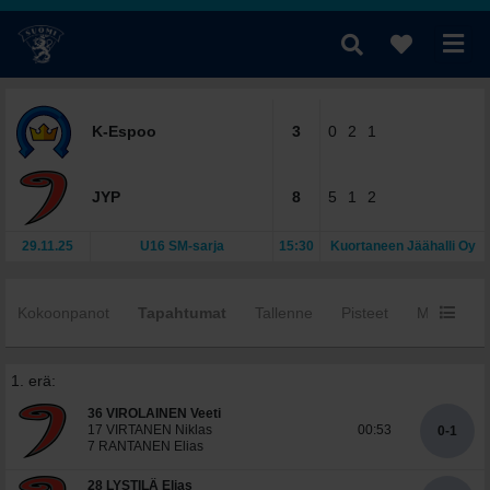
K-Espoo
3
0
2
1
JYP
8
5
1
2
29.11.25
U16 SM-sarja
15:30
Kuortaneen Jäähalli Oy
Kokoonpanot
Tapahtumat
Tallenne
Pisteet
Mv:t
Y
1. erä:
36 VIROLAINEN Veeti
17 VIRTANEN Niklas
00:53
0-1
7 RANTANEN Elias
28 LYSTILÄ Elias