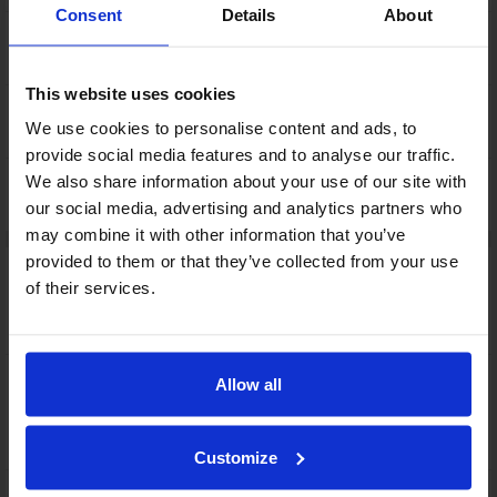
Consent
Details
About
92 BOLL Kyle
18 NIEMI Daniel
33:26
2-6
17 ILVA Okko
This website uses cookies
73 KONTINEN Joshua
2 minuuttia
34:33
2'
We use cookies to personalise content and ads, to
Koukkaaminen
provide social media features and to analyse our traffic.
10 KLEMETTILÄ Moritz
We also share information about your use of our site with
2 minuuttia
34:58
2'
our social media, advertising and analytics partners who
Kiinnipitäminen
may combine it with other information that you’ve
provided to them or that they’ve collected from your use
3. erä:
of their services.
4 VÄISÄNEN Jere
2 minuuttia
47:29
2'
Koukkaaminen
Allow all
4 VÄISÄNEN Jere
49:40
2-7
18 VILANTI Emil
SIIRRETTY RANGAISTUS
Customize
16 ERIKSSON Hugo