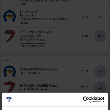
Rangaistuksen kärsii: 39 HIRVONEN
Vertti
17 ILVA Okko
10 minuuttia
14:05
10'
Pään tai niskan alueelle kohdistuva
taklaus
27 JERMORANTA Leon
23 ÖVERSTI Aaro
15:48
0-5
24 VILLMAN Kaapo
YLIVOIMAMAALI
2. erä:
88 SAASTAMOINEN Erkko
27:23
1-5
94 LEIVO Kalle
19 PAAKKUNAINEN Matias
28:57
1-6
25 ALIRANTA Oskari
27 JERMORANTA Leon
2 minuuttia
31:13
2'
Huitominen