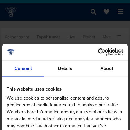
Kokoonpanot
Tapahtumat
Live
Pisteet
Mv:t
Yhtee
fi
|
se
|
en
Consent
Details
About
This website uses cookies
We use cookies to personalise content and ads, to
provide social media features and to analyse our traffic.
Päivän muut ottelut tässä sarjassa
We also share information about your use of our site with
Sarjataulukko
our social media, advertising and analytics partners who
Pistepörssi
may combine it with other information that you’ve