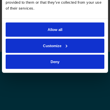
provided to them or that they’ve collected from your use
Joukkuekortit
of their services.
Tämä sarja tulospalvelussa
Tämän tason muut sarjat tulospalvelussa
Allow all
Leijonat.fi
Finhockey.fi
Tulospalvelu
Store
Suomen Jääkiekkoliitto | Kaikki oikeudet pidätetään |
Palaute
Customize
Deny