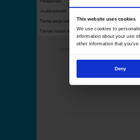
Pistepörssi
Joukkuekortit
This website uses cookies
Tämä sarja tulospalvelussa
We use cookies to personalis
Tämän tason muut sarjat tulospalvelussa
information about your use of
other information that you’ve
Leijonat.fi
Finhockey
Suomen Jääkiekkoli
Deny