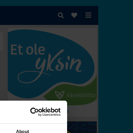
 voittaa?
About