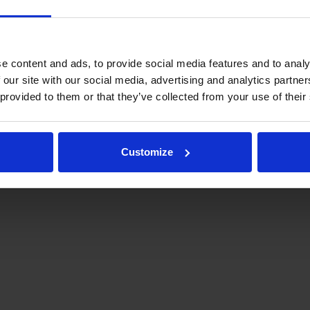
e content and ads, to provide social media features and to analy
 our site with our social media, advertising and analytics partn
 provided to them or that they’ve collected from your use of their
.fi
Tulospalvelu
Store
itto | Kaikki oikeudet pidätetään |
Palaute
Customize