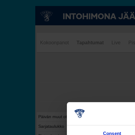
Kokoonpanot
Tapahtumat
Live
Pis
Päivän muut ottelut tässä sarjassa
Sarjataulukko
Consent