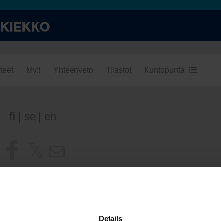
teet
Mv:t
Yhteenveto
Tilastot
Kuntopuntari
Kumpi
fi
|
se
|
en
Details