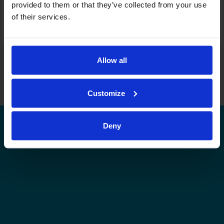
provided to them or that they’ve collected from your use
Joukkuekortit
of their services.
Tämä sarja tulospalvelussa
Tämän tason muut sarjat tulospalvelussa
Allow all
Leijonat.fi
Finhockey.fi
Tulospalvelu
Store
Suomen Jääkiekkoliitto | Kaikki oikeudet pidätetään |
Palaute
Customize
Deny