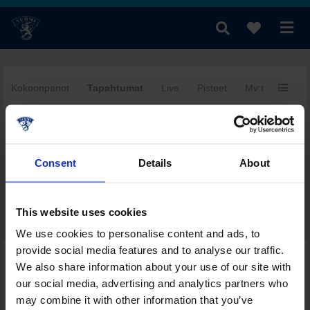
Kokoonpanot
Tapahtumat
Live
Pisteet
Mv:t
Yhtee
fi
|
se
|
en
Consent
Details
About
This website uses cookies
We use cookies to personalise content and ads, to
provide social media features and to analyse our traffic.
Päivän muut ottelut tässä sarjassa
We also share information about your use of our site with
Sarjataulukko
our social media, advertising and analytics partners who
Pistepörssi
may combine it with other information that you’ve