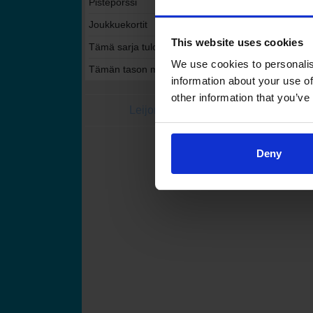
Pistepörssi
Joukkuekortit
This website uses cookies
Tämä sarja tulospalvelussa
We use cookies to personalis
Tämän tason muut sarjat tulospalvelussa
information about your use of
other information that you’ve
Leijonat.fi
Finhockey
Suomen Jääkiekkoli
Deny