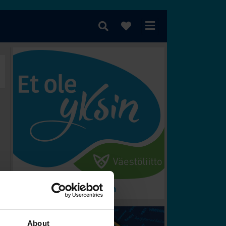
 voittaa?
About