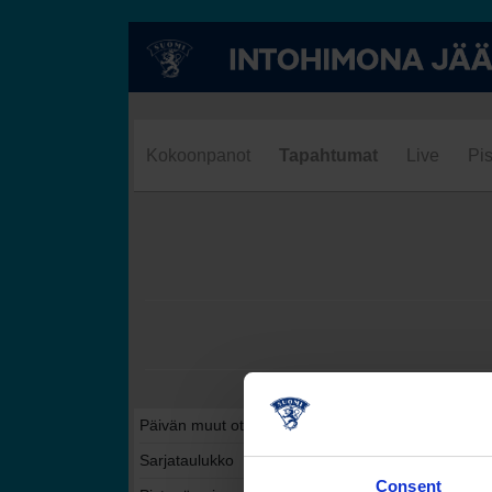
Kokoonpanot
Tapahtumat
Live
Pis
Päivän muut ottelut tässä sarjassa
Sarjataulukko
Consent