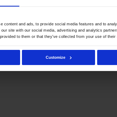
e content and ads, to provide social media features and to analy
 our site with our social media, advertising and analytics partn
 provided to them or that they’ve collected from your use of their
.fi
Tulospalvelu
Store
itto | Kaikki oikeudet pidätetään |
Palaute
Customize