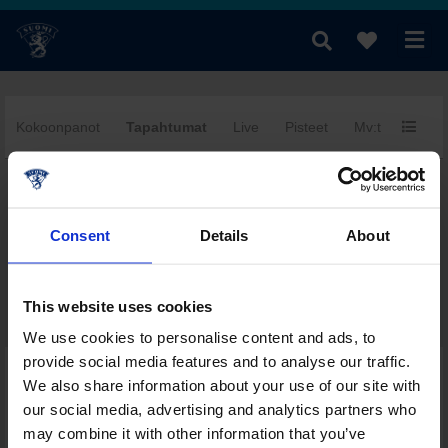
Kokoonpanot
Tapahtumat
Live
Pisteet
Mv:t
Yhtee
fi
|
se
|
en
Consent
Details
About
This website uses cookies
We use cookies to personalise content and ads, to
provide social media features and to analyse our traffic.
Päivän muut ottelut tässä sarjassa
We also share information about your use of our site with
Sarjataulukko
our social media, advertising and analytics partners who
Pistepörssi
may combine it with other information that you’ve