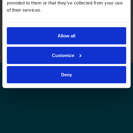
provided to them or that they’ve collected from your use
Joukkuekortit
of their services.
Tämä sarja tulospalvelussa
Tämän tason muut sarjat tulospalvelussa
Allow all
Leijonat.fi
Finhockey.fi
Tulospalvelu
Store
Suomen Jääkiekkoliitto | Kaikki oikeudet pidätetään |
Palaute
Customize
Deny