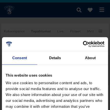
Kokoonpanot
Tapahtumat
Live
Pisteet
Mv:t
Yhtee
fi
|
se
|
en
Consent
Details
About
This website uses cookies
We use cookies to personalise content and ads, to
provide social media features and to analyse our traffic.
Päivän muut ottelut tässä sarjassa
We also share information about your use of our site with
Sarjataulukko
our social media, advertising and analytics partners who
Pistepörssi
may combine it with other information that you’ve