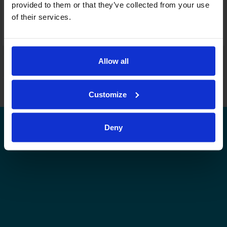
provided to them or that they’ve collected from your use
Joukkuekortit
of their services.
Tämä sarja tulospalvelussa
Tämän tason muut sarjat tulospalvelussa
Allow all
Leijonat.fi
Finhockey.fi
Tulospalvelu
Store
Suomen Jääkiekkoliitto | Kaikki oikeudet pidätetään |
Palaute
Customize
Deny