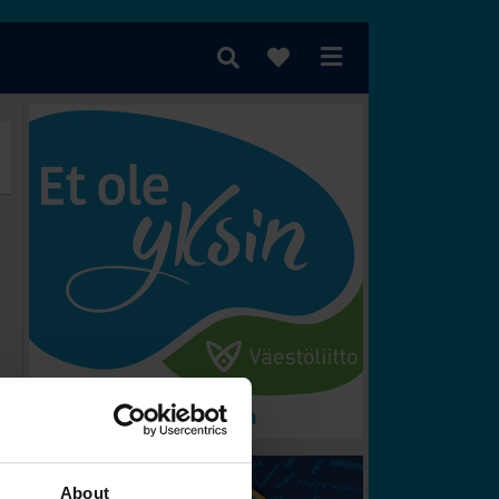
 voittaa?
About