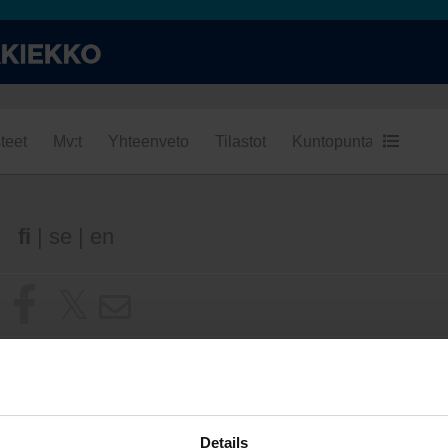
teet
Mv:t
Yhteenveto
Tilastot
Kuntopuntari
Kumpi
fi
|
se
|
en
Details