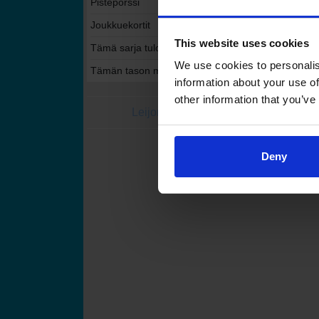
Pistepörssi
Joukkuekortit
This website uses cookies
Tämä sarja tulospalvelussa
We use cookies to personalis
Tämän tason muut sarjat tulospalvelussa
information about your use of
other information that you’ve
Leijonat.fi
Finhockey
Suomen Jääkiekkoli
Deny