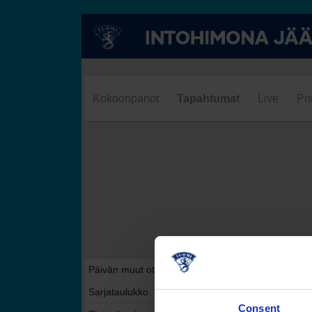
Kokoonpanot
Tapahtumat
Live
Pis
Päivän muut ottelut tässä sarjassa
Sarjataulukko
Consent