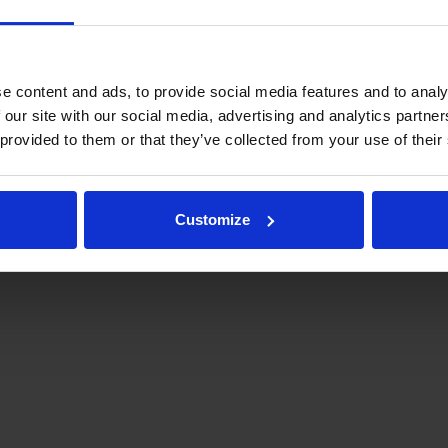
e content and ads, to provide social media features and to analy
 our site with our social media, advertising and analytics partn
 provided to them or that they’ve collected from your use of their
.fi
Tulospalvelu
Store
itto | Kaikki oikeudet pidätetään |
Palaute
Customize