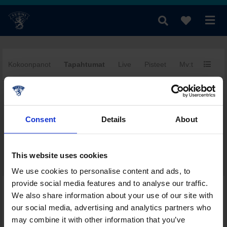
Kokoonpanot
Tapahtumat
Live
Pisteet
Mv:t
Yhtee
fi
|
se
|
en
Consent
Details
About
This website uses cookies
We use cookies to personalise content and ads, to
provide social media features and to analyse our traffic.
Päivän muut ottelut tässä sarjassa
We also share information about your use of our site with
Sarjataulukko
our social media, advertising and analytics partners who
Pistepörssi
may combine it with other information that you’ve