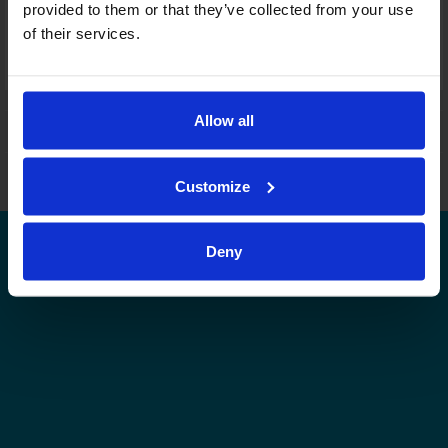
provided to them or that they’ve collected from your use
Joukkuekortit
of their services.
Tämä sarja tulospalvelussa
Tämän tason muut sarjat tulospalvelussa
Allow all
Leijonat.fi
Finhockey.fi
Tulospalvelu
Store
Suomen Jääkiekkoliitto | Kaikki oikeudet pidätetään |
Palaute
Customize
Deny