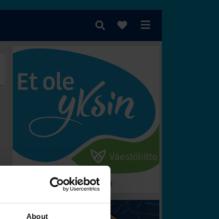
 voittaa?
About