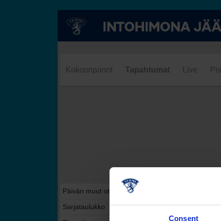
Kokoonpanot
Tapahtumat
Live
Pis
Päivän muut ottelut tässä sarjassa
Sarjataulukko
Consent