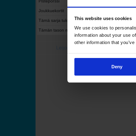
Pistepörssi
Joukkuekortit
This website uses cookies
Tämä sarja tulospalvelussa
We use cookies to personalis
Tämän tason muut sarjat tulospalvelussa
information about your use of
other information that you’ve
Leijonat.fi
Finhockey
Suomen Jääkiekkoli
Deny