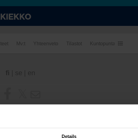
teet
Mv:t
Yhteenveto
Tilastot
Kuntopuntari
Kumpi
fi
|
se
|
en
Details