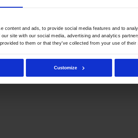
e content and ads, to provide social media features and to analy
 our site with our social media, advertising and analytics partn
 provided to them or that they’ve collected from your use of their
.fi
Tulospalvelu
Store
itto | Kaikki oikeudet pidätetään |
Palaute
Customize