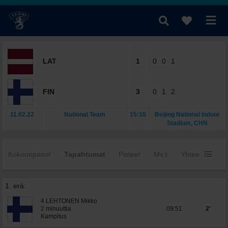
LAT
1
0
0
1
FIN
3
0
1
2
11.02.22
National Team
15:10
Beijing National Indoor
Stadium, CHN
Kokoonpanot
Tapahtumat
Pisteet
Mv:t
Yhteenveto
1. erä:
4 LEHTONEN Mikko
2 minuuttia
09:51
2'
Kampitus