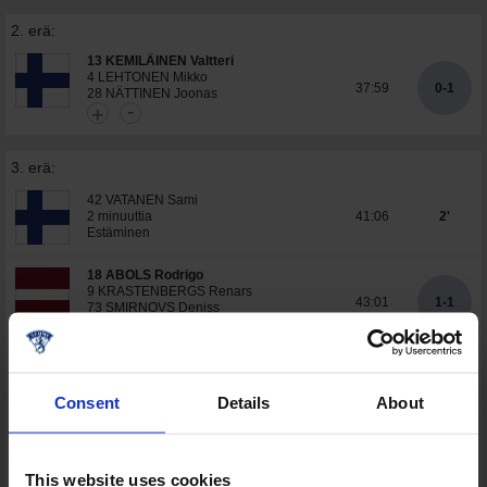
2. erä:
13 KEMILÄINEN Valtteri
4 LEHTONEN Mikko
37:59
0-1
28 NÄTTINEN Joonas
-
+
3. erä:
42 VATANEN Sami
2 minuuttia
41:06
2'
Estäminen
18 ABOLS Rodrigo
9 KRASTENBERGS Renars
43:01
1-1
73 SMIRNOVS Deniss
-
+
YLIVOIMAMAALI
Consent
Details
About
87 MEIJA Gints
2 minuuttia
47:02
2'
Koukkaaminen
2 minuuttia
This website uses cookies