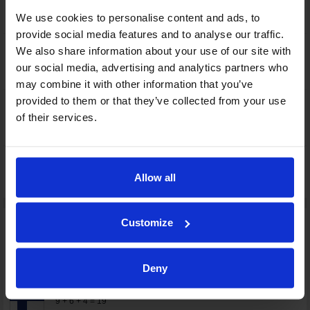
Liian monta pelaajaa jäällä
51:17
2'
Rangaistuksen kärsii: 14 BUKARTS
We use cookies to personalise content and ads, to
Rihards
provide social media features and to analyse our traffic.
71 KOMAROV Leo
We also share information about your use of our site with
38 HIETANEN Juuso
54:42
1-2
55 OHTAMAA Atte
our social media, advertising and analytics partners who
-
+
may combine it with other information that you’ve
12 ANTTILA Marko
provided to them or that they’ve collected from your use
80 MÄENALANEN Saku
of their services.
58:43
1-3
40 LINDBOHM Petteri
-
+
2 minuuttia
Pelin viivyttäminen - hylätty valmentajan
58:43
2'
haasto
Allow all
Rangaistuksen kärsii: 87 MEIJA Gints
Maalivahdit:
Customize
98 KALNINS Janis
13 + 14 + 8 = 35
Deny
29 SÄTERI Harri
9 + 6 + 4 = 19