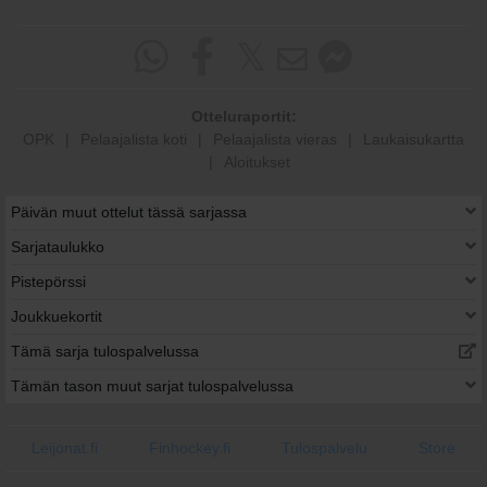
Otteluraportit:
OPK
|
Pelaajalista koti
|
Pelaajalista vieras
|
Laukaisukartta
|
Aloitukset
Päivän muut ottelut tässä sarjassa
Sarjataulukko
Pistepörssi
Joukkuekortit
Tämä sarja tulospalvelussa
Tämän tason muut sarjat tulospalvelussa
Leijonat.fi
Finhockey.fi
Tulospalvelu
Store