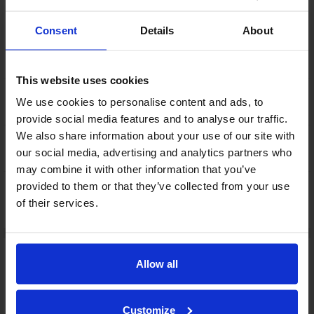
4 SAHLIN WALLENIUS Leo
26 ZETTERBERG Alexander
46:14
3-0
Consent
8 ELIASSON Gabriel
Details
About
-
+
YLIVOIMAMAALI
This website uses cookies
11 ZAPRIVODA Aleksandrs
2 minuuttia
49:50
2'
We use cookies to personalise content and ads, to
Koukkaaminen
provide social media features and to analyse our traffic.
We also share information about your use of our site with
12 FERNSTRÖM Melvin
2 minuuttia
52:45
2'
our social media, advertising and analytics partners who
Kampitus
may combine it with other information that you’ve
12 FERNSTRÖM Melvin
provided to them or that they’ve collected from your use
11 PETTERSSON Lucas
55:23
4-0
26 ZETTERBERG Alexander
of their services.
-
+
Maalivahdit:
Allow all
35 HÄRENSTAM Love
9 + 10 + 7 = 26
Customize