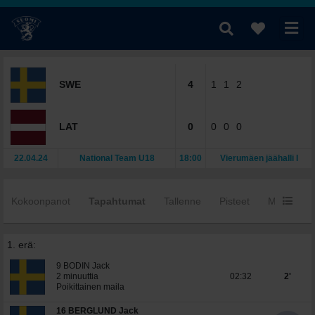
SWE
4
1
1
2
LAT
0
0
0
0
22.04.24
National Team U18
18:00
Vierumäen jäähalli I
Kokoonpanot
Tapahtumat
Tallenne
Pisteet
Mv:t
Y
1. erä:
9 BODIN Jack
2 minuuttia
02:32
2'
Poikittainen maila
16 BERGLUND Jack