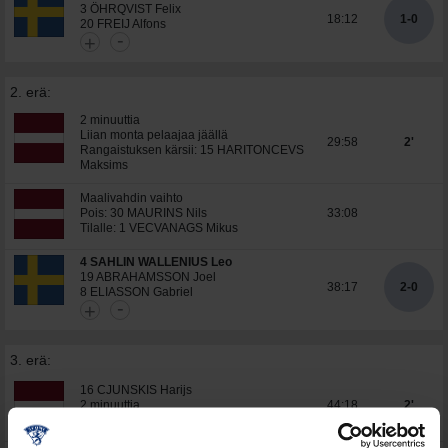
3 ÖHRQVIST Felix
18:12
1-0
20 FREIJ Alfons
-
+
2. erä:
2 minuuttia
Liian monta pelaajaa jäällä
29:58
2'
Rangaistuksen kärsii: 15 HARITONCEVS
Maksims
Maalivahdin vaihto
Pois: 30 MAURINS Nils
33:08
Tilalle: 1 VECVANAGS Mikus
4 SAHLIN WALLENIUS Leo
19 ABRAHAMSSON Joel
38:17
2-0
8 ELIASSON Gabriel
-
+
3. erä:
16 CJUNSKIS Harijs
2 minuuttia
44:18
2'
Koukkaaminen