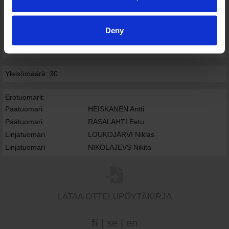
30 MAURINS Nils
12 + 12 + 0 = 24
(Vaihto ajassa 33:08 tilanteessa 0-1)
Deny
1 VECVANAGS Mikus
0 + 2 + 10 = 12
Yleisömäärä: 30
Erotuomarit:
Päätuomari
HEISKANEN Antti
Päätuomari
RASALAHTI Eetu
Linjatuomari
LOUKOJÄRVI Niklas
Linjatuomari
NIKOLAJEVS Nikita
LATAA OTTELUPÖYTÄKIRJA
fi
|
se
|
en