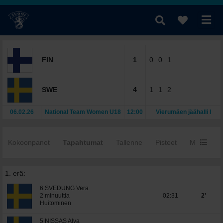
FIN
1
0
0
1
SWE
4
1
1
2
06.02.26
National Team Women U18
12:00
Vierumäen jäähalli I
Kokoonpanot
Tapahtumat
Tallenne
Pisteet
Mv:t
Y
1. erä:
6 SVEDUNG Vera
2 minuuttia
02:31
2'
Huitominen
5 NISSAS Alva