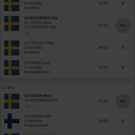
2 minuuttia
04:29
2'
Kampitus
18 MOSSBERG Ella
10 STRIDH Moa
07:31
0-1
17 LINDGREN Tilia
-
+
21 YTFELDT Hilla
2 minuuttia
09:42
2'
Kampitus
19 SMITH Freja
2 minuuttia
10:41
2'
Kiinnipitäminen
2. erä:
10 STRIDH Moa
18 MOSSBERG Ella
21:20
0-2
-
+
9 HUOTARI Katri
2 minuuttia
24:58
2'
Koukkaaminen