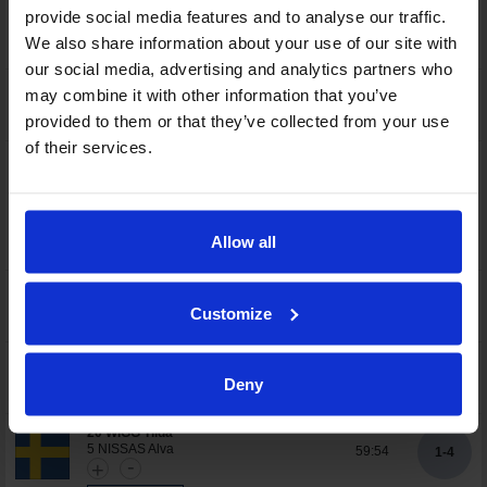
provide social media features and to analyse our traffic.
Aikalisä
54:23
We also share information about your use of our site with
our social media, advertising and analytics partners who
may combine it with other information that you’ve
Maalivahti ulos
58:26
32 VITIKKA Erika
provided to them or that they’ve collected from your use
of their services.
14 HASSINEN Malou
21 YTFELDT Hilla
58:36
1-3
6 SVEDUNG Vera
-
+
Allow all
TYHJÄ MAALI
Maalivahti sisään
58:36
32 VITIKKA Erika
Customize
Maalivahti ulos
58:51
Deny
32 VITIKKA Erika
20 WIGG Tilda
5 NISSAS Alva
59:54
1-4
-
+