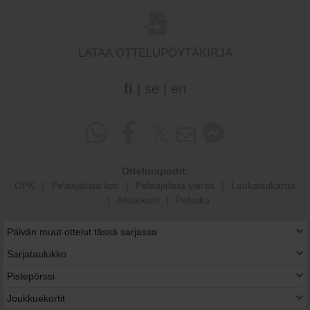
LATAA OTTELUPÖYTÄKIRJA
fi
|
se
|
en
Otteluraportit:
OPK
|
Pelaajalista koti
|
Pelaajalista vieras
|
Laukaisukartta
|
Aloitukset
|
Peliaika
Päivän muut ottelut tässä sarjassa
Sarjataulukko
Pistepörssi
Joukkuekortit