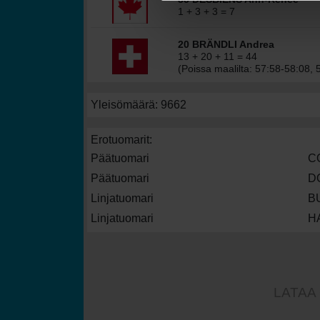
1 + 3 + 3 = 7
20 BRÄNDLI Andrea
13 + 20 + 11 = 44
(Poissa maalilta: 57:58-58:08, 
Yleisömäärä: 9662
Erotuomarit:
Päätuomari
C
Päätuomari
D
Linjatuomari
B
Linjatuomari
HA
LATAA