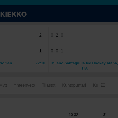
2
0
2
0
1
0
0
1
 Women
22:10
Milano Santagiulla Ice Hockey Arena,
ITA
Mv:t
Yhteenveto
Tilastot
Kuntopuntari
Kumpi voitta
10:32
2'