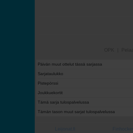
OPK
|
Pelaa
Päivän muut ottelut tässä sarjassa
Sarjataulukko
Pistepörssi
Joukkuekortit
Tämä sarja tulospalvelussa
Tämän tason muut sarjat tulospalvelussa
Leijonat.fi
Finhockey