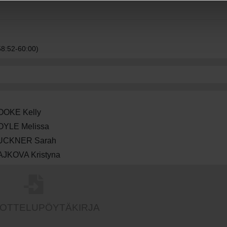
58:52-60:00)
OOKE Kelly
OYLE Melissa
UCKNER Sarah
JKOVA Kristyna
 OTTELUPÖYTÄKIRJA