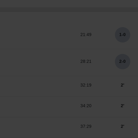
21:49
1-0
28:21
2-0
32:19
2'
34:20
2'
37:29
2'