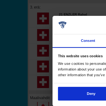
3. erä:
21 ENZLER Rahel
25 MÛLLER Alina
-
+
Maalivahti ulos
20 BRÄNDLI Andrea
Consent
13 WEY Ivana Maria
2 minuuttia
Sääntöjen vastainen taklaus
This website uses cookies
We use cookies to personalis
Maalivahti sisään
20 BRÄNDLI Andrea
information about your use of
other information that you’ve
Maalivahti ulos
20 BRÄNDLI Andrea
Deny
Maalivahdit:
35 DESBIENS Ann-Renee