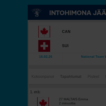
CAN
SUI
16.02.26
National Team
Kokoonpanot
Tapahtumat
Pisteet
1. erä:
27 MALTAIS Emma
2 minuuttia