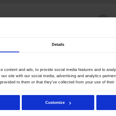
44:53
2-1
57:58
Details
58:08
2'
e content and ads, to provide social media features and to analy
58:08
 our site with our social media, advertising and analytics partn
 provided to them or that they’ve collected from your use of their
58:52
Customize