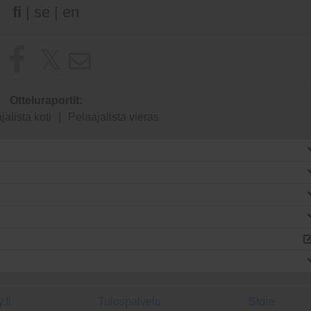
fi
|
se
|
en
Otteluraportit:
jalista koti
|
Pelaajalista vieras
.fi
Tulospalvelu
Store